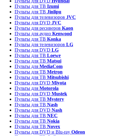
Пульты для DVD
Hyundai
Пульты для ТВ
Izumi
Пульты для ТВ
Jinlipu
Пульты для телевизоров
JVC
Пульты для DVD
JVC
Пульты для ресиверов
Kaon
Пульты для аудио
Kenwood
Пульты для ТВ
Konka
Пульты для телевизоров
LG
Пульты для DVD
LG
Пульты для ТВ
Loewe
Пульты для ТВ
Matsui
Пульты для
MediaCom
Пульты для ТВ
Metron
Пульты для TB
Mitsubishi
Пульты для DVD
Miyota
Пульты для
Motorola
Пульты для DVD
Mustek
Пульты для ТВ
Mystery
Пульты для ТВ
Nash
Пульты для DVD
Nash
Пульты для ТВ
NEC
Пульты для ТВ
Nokia
Пульты для ТВ
Novex
Пульты для DVD и Blu-ray
Odeon