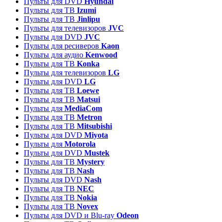
Пульты для DVD
Hyundai
Пульты для ТВ
Izumi
Пульты для ТВ
Jinlipu
Пульты для телевизоров
JVC
Пульты для DVD
JVC
Пульты для ресиверов
Kaon
Пульты для аудио
Kenwood
Пульты для ТВ
Konka
Пульты для телевизоров
LG
Пульты для DVD
LG
Пульты для ТВ
Loewe
Пульты для ТВ
Matsui
Пульты для
MediaCom
Пульты для ТВ
Metron
Пульты для TB
Mitsubishi
Пульты для DVD
Miyota
Пульты для
Motorola
Пульты для DVD
Mustek
Пульты для ТВ
Mystery
Пульты для ТВ
Nash
Пульты для DVD
Nash
Пульты для ТВ
NEC
Пульты для ТВ
Nokia
Пульты для ТВ
Novex
Пульты для DVD и Blu-ray
Odeon