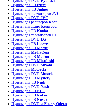
Пульты для DVD
Hyundai
Пульты для ТВ
Izumi
Пульты для ТВ
Jinlipu
Пульты для телевизоров
JVC
Пульты для DVD
JVC
Пульты для ресиверов
Kaon
Пульты для аудио
Kenwood
Пульты для ТВ
Konka
Пульты для телевизоров
LG
Пульты для DVD
LG
Пульты для ТВ
Loewe
Пульты для ТВ
Matsui
Пульты для
MediaCom
Пульты для ТВ
Metron
Пульты для TB
Mitsubishi
Пульты для DVD
Miyota
Пульты для
Motorola
Пульты для DVD
Mustek
Пульты для ТВ
Mystery
Пульты для ТВ
Nash
Пульты для DVD
Nash
Пульты для ТВ
NEC
Пульты для ТВ
Nokia
Пульты для ТВ
Novex
Пульты для DVD и Blu-ray
Odeon