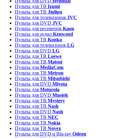
Пульты для DVD
Hyundai
Пульты для ТВ
Izumi
Пульты для ТВ
Jinlipu
Пульты для телевизоров
JVC
Пульты для DVD
JVC
Пульты для ресиверов
Kaon
Пульты для аудио
Kenwood
Пульты для ТВ
Konka
Пульты для телевизоров
LG
Пульты для DVD
LG
Пульты для ТВ
Loewe
Пульты для ТВ
Matsui
Пульты для
MediaCom
Пульты для ТВ
Metron
Пульты для TB
Mitsubishi
Пульты для DVD
Miyota
Пульты для
Motorola
Пульты для DVD
Mustek
Пульты для ТВ
Mystery
Пульты для ТВ
Nash
Пульты для DVD
Nash
Пульты для ТВ
NEC
Пульты для ТВ
Nokia
Пульты для ТВ
Novex
Пульты для DVD и Blu-ray
Odeon