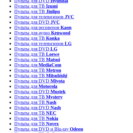
Пульты для DVD
Hyundai
Пульты для ТВ
Izumi
Пульты для ТВ
Jinlipu
Пульты для телевизоров
JVC
Пульты для DVD
JVC
Пульты для ресиверов
Kaon
Пульты для аудио
Kenwood
Пульты для ТВ
Konka
Пульты для телевизоров
LG
Пульты для DVD
LG
Пульты для ТВ
Loewe
Пульты для ТВ
Matsui
Пульты для
MediaCom
Пульты для ТВ
Metron
Пульты для TB
Mitsubishi
Пульты для DVD
Miyota
Пульты для
Motorola
Пульты для DVD
Mustek
Пульты для ТВ
Mystery
Пульты для ТВ
Nash
Пульты для DVD
Nash
Пульты для ТВ
NEC
Пульты для ТВ
Nokia
Пульты для ТВ
Novex
Пульты для DVD и Blu-ray
Odeon